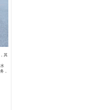
项，其
理水
服务，